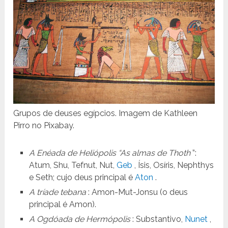
Grupos de deuses egípcios. Imagem de Kathleen
Pirro no Pixabay.
A Enéada de Heliópolis “As almas de Thoth
”:
Atum, Shu, Tefnut, Nut,
Geb
, Ísis, Osíris, Nephthys
e Seth; cujo deus principal é
Aton
.
A tríade tebana
: Amon-Mut-Jonsu (o deus
principal é Amon).
A Ogdóada de Hermópolis
: Substantivo,
Nunet
,