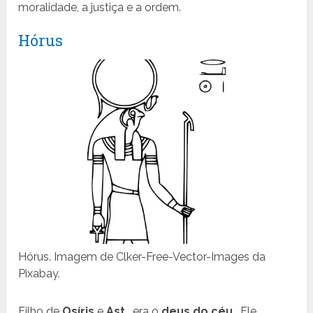
moralidade, a justiça e a ordem.
Hórus
Hórus. Imagem de Clker-Free-Vector-Images da
Pixabay.
Filho de
Osíris
e
Ast
, era o
deus do céu
. Ele