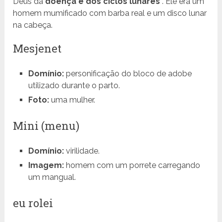
Deus da
doença
e dos ciclos lunares
. Ele era um
homem mumificado com barba real e um disco lunar
na cabeça.
Mesjenet
Domínio:
personificação do bloco de adobe
utilizado durante o parto.
Foto:
uma mulher.
Mini (menu)
Domínio:
virilidade.
Imagem:
homem com um porrete carregando
um mangual.
eu rolei