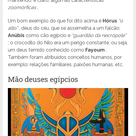
mantendo, é claro, algumas características
zoomórficas
.
Um bom exemplo do que foi dito acima é
Hórus
“o
alto”
, deus do céu, que se assemelha a um falcão;
Anúbis
como cão egípcio e
“guardião da necrópole”
; o crocodilo do Nilo era um perigo constante, ou seja,
um deus temido conhecido como
Fayoum
.
Também foram atribuídos conceitos humanos, por
exemplo: relações familiares, paixões humanas, etc.
Mão deuses egípcios