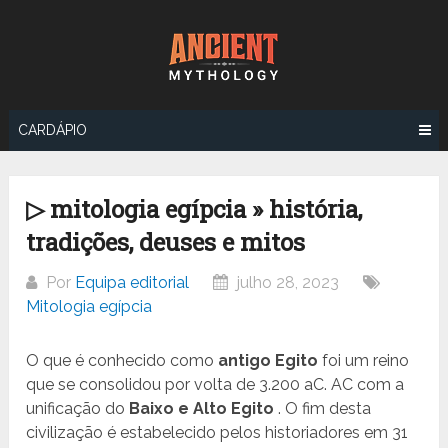
Ir
para
o
conteúdo
CARDÁPIO
▷ mitologia egípcia » história,
tradições, deuses e mitos
Por
Equipa editorial
julho 28, 2023
Mitologia egípcia
O que é conhecido como
antigo Egito
foi um reino
que se consolidou por volta de 3.200 aC. AC com a
unificação do
Baixo e Alto Egito
. O fim desta
civilização é estabelecido pelos historiadores em 31