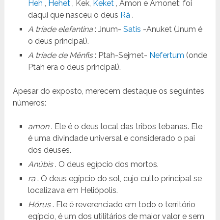
Heh
,
Hehet
, Kek,
Keket
, Amon e Amonet; foi
daqui que nasceu o deus
Rá
.
A tríade elefantina
: Jnum-
Satis
-Anuket (Jnum é
o deus principal).
A tríade de Mênfis
: Ptah-Sejmet-
Nefertum
(onde
Ptah era o deus principal).
Apesar do exposto, merecem destaque os seguintes
números:
amon
. Ele é o deus local das tribos tebanas. Ele
é uma divindade universal e considerado o pai
dos deuses.
Anúbis
. O deus egípcio dos mortos.
ra
. O deus egípcio do sol, cujo culto principal se
localizava em Heliópolis.
Hórus
. Ele é reverenciado em todo o território
egípcio, é um dos utilitários de maior valor e sem