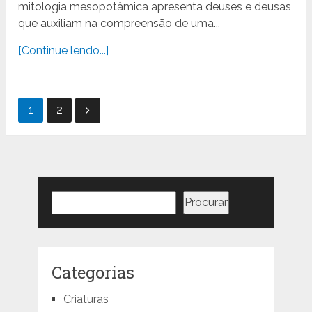
mitologia mesopotâmica apresenta deuses e deusas
que auxiliam na compreensão de uma...
[Continue lendo...]
Paginação
1
2
de
posts
Pesquisar
Procurar
Categorias
Criaturas