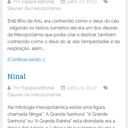
Por
Equipa editorial
julho 23, 2023
Deuses da mesopotâmia
Enlil filho de Anu, era conhecido como o deus do céu
, segundo os textos sumérios ele era um dos deuses
da Mesopotâmia que podia criar e destruir, também
conhecido como o deus do ar, das tempestades e da
respiração, além...
[Continue lendo...]
Ninal
Por
Equipa editorial
julho 23, 2023
Deuses da mesopotâmia
Na mitologia mesopotâmica existe uma figura
chamada Ningal “ A Grande Senhora”, “A Grande
Senhora” ou “A Grande Rainha” esta divindade era a
deusa dos juncos e a deusa da lua porque ela era a