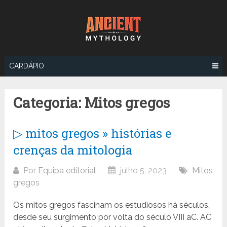
Ir
para
o
conteúdo
CARDÁPIO
Categoria:
Mitos gregos
▷ mitos gregos » histórias e
crenças da mitologia
Por
Equipa editorial
julho 5, 2023
Mitos
gregos
Os mitos gregos fascinam os estudiosos há séculos,
desde seu surgimento por volta do século VIII aC. AC