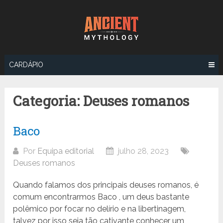
Ir
para
o
conteúdo
CARDÁPIO
Categoria:
Deuses romanos
Baco
Por
Equipa editorial
julho 28, 2023
Deuses romanos
Quando falamos dos principais deuses romanos, é
comum encontrarmos Baco , um deus bastante
polêmico por focar no delírio e na libertinagem,
talvez por isso seja tão cativante conhecer um