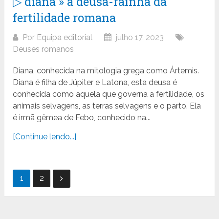
▷ diana » a deusa-rainha da
fertilidade romana
Por
Equipa editorial
julho 17, 2023
Deuses romanos
Diana, conhecida na mitologia grega como Ártemis.
Diana é filha de Júpiter e Latona, esta deusa é
conhecida como aquela que governa a fertilidade, os
animais selvagens, as terras selvagens e o parto. Ela
é irmã gêmea de Febo, conhecido na...
[Continue lendo...]
Paginação
1
2
de
posts