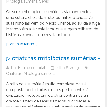
Mitologia suméria
,
Seres
Os seres mitológicos sumérios viviam em meio a
uma cultura cheia de mistérios, mitos e lendas; As
suas histórias vêm do Médio Oriente, ao sul da antiga
Mesopotâmia, é neste local que surgem milhares de
histórias e lendas, que revelam todos...
[Continue lendo...]
▷ criaturas mitológicas sumérias »
Por
Equipa editorial
julho 8, 2023
Criaturas
,
Mitologia suméria
A mitologia suméria é muito complexa, pois é
composta por histórias e mitos pertencentes à
civilização mesopotâmica, ali encontramos um
grande número de seres sumérios, divindades e
criaturas mitológicas das quais é conhecido, graças à