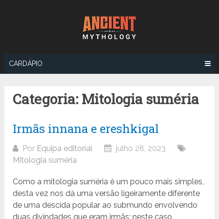
Ir
para
o
conteúdo
CARDÁPIO
Categoria:
Mitologia suméria
Irmãs innana e ereshkigal
Por
Equipa editorial
julho 28, 2023
Mitologia suméria
Como a mitologia suméria é um pouco mais simples,
desta vez nos dá uma versão ligeiramente diferente
de uma descida popular ao submundo envolvendo
duas divindades que eram irmãs; neste caso