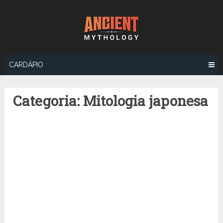
Ir
para
o
conteúdo
CARDÁPIO
Categoria:
Mitologia japonesa