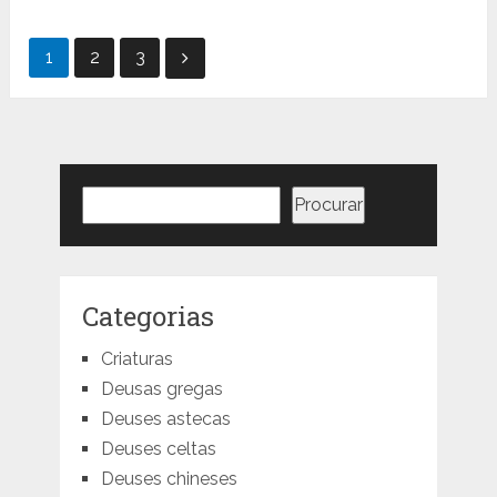
Paginação
1
2
3
de
posts
Pesquisar
Procurar
Categorias
Criaturas
Deusas gregas
Deuses astecas
Deuses celtas
Deuses chineses