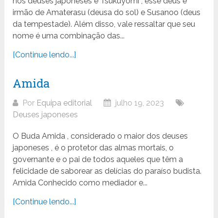
nos deuses japoneses é Tsukuyomi , esse deus é
irmão de Amaterasu (deusa do sol) e Susanoo (deus
da tempestade). Além disso, vale ressaltar que seu
nome é uma combinação das...
[Continue lendo...]
Amida
Por
Equipa editorial
julho 19, 2023
Deuses japoneses
O Buda Amida , considerado o maior dos deuses
japoneses , é o protetor das almas mortais, o
governante e o pai de todos aqueles que têm a
felicidade de saborear as delícias do paraíso budista.
Amida Conhecido como mediador e...
[Continue lendo...]