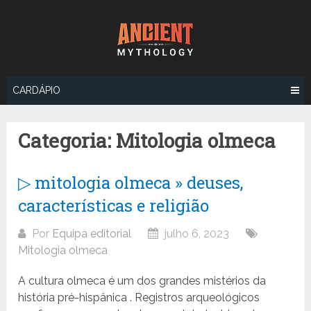
Ir
para
o
conteúdo
CARDÁPIO
Categoria:
Mitologia olmeca
▷ mitologia olmeca » deuses,
características e religião
Por
Equipa editorial
julho 6, 2023
Mitologia olmeca
A cultura olmeca é um dos grandes mistérios da
história pré-hispânica . Registros arqueológicos