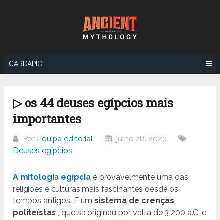
Ir
para
o
conteúdo
CARDÁPIO
▷ os 44 deuses egípcios mais
importantes
Por
Equipa editorial
julho 28, 2023
Deuses egípcios
A mitologia egípcia
é provavelmente uma das
religiões e culturas mais fascinantes desde os
tempos antigos. É um
sistema de crenças
politeístas
, que se originou por volta de 3 200 a.C. e