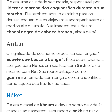
Ele era uma divindade secundária, responsável por
liderar a marcha dos esquadrões durante a sua
marcha
. Ele também abriu o caminho para os
deuses enquanto eles viajavam e acompanhavam os
mortos até o túmulo. Sua imagem era a de um
chacal negro de cabeça branca
, ainda de pé.
Anhur
O significado de seu nome especifica sua função: “
aquele que busca o Longe”
. É ele quem chama a
atenção para
Hórus
em sua luta com
Seth
e faz o
mesmo com
Rá
. Sua representação como
guerreiro
, armado com lança e corda, o identifica
como aquele que traz luz ao caos.
Héket
Ela era o casal de
Khnum
e dava o sopro de vida às
crianças ao nascerem, segurando o
ankh
no nariz.