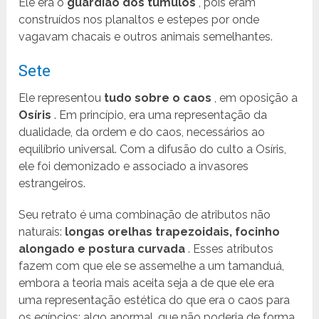
Ele era o
guardião dos túmulos
, pois eram
construídos nos planaltos e estepes por onde
vagavam chacais e outros animais semelhantes.
Sete
Ele representou
tudo sobre o caos
, em oposição a
Osíris
. Em princípio, era uma representação da
dualidade, da ordem e do caos, necessários ao
equilíbrio universal. Com a difusão do culto a Osíris,
ele foi demonizado e associado a invasores
estrangeiros.
Seu retrato é uma combinação de atributos não
naturais:
longas orelhas trapezoidais, focinho
alongado e postura curvada
. Esses atributos
fazem com que ele se assemelhe a um tamanduá,
embora a teoria mais aceita seja a de que ele era
uma representação estética do que era o caos para
os egípcios: algo anormal, que não poderia de forma