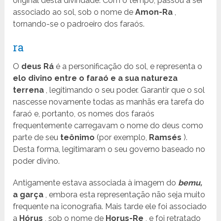
original desta divindade. Com o tempo, passou a ser
associado ao sol, sob o nome de
Amon-Ra
,
tornando-se o padroeiro dos faraós.
ra
O
deus Rá
é a personificação do sol, e representa o
elo divino entre o faraó e a sua natureza
terrena
, legitimando o seu poder. Garantir que o sol
nascesse novamente todas as manhãs era tarefa do
faraó e, portanto, os nomes dos faraós
frequentemente carregavam o nome do deus como
parte de seu
teônimo
(por exemplo,
Ramsés
).
Desta forma, legitimaram o seu governo baseado no
poder divino.
Antigamente estava associada à imagem do
bemu,
a garça
, embora esta representação não seja muito
frequente na iconografia. Mais tarde ele foi associado
a
Hórus
, sob o nome de
Horus-Re
, e foi retratado