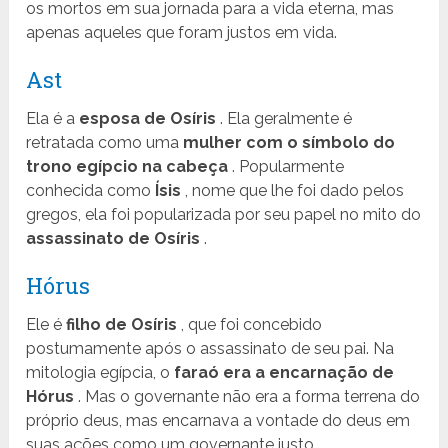
os mortos em sua jornada para a vida eterna, mas
apenas aqueles que foram justos em vida.
Ast
Ela é a
esposa de Osíris
. Ela geralmente é
retratada como uma
mulher com o símbolo do
trono egípcio na cabeça
. Popularmente
conhecida como
Ísis
, nome que lhe foi dado pelos
gregos, ela foi popularizada por seu papel no mito do
assassinato de Osíris
.
Hórus
Ele é
filho de Osíris
, que foi concebido
postumamente após o assassinato de seu pai. Na
mitologia egípcia, o
faraó era a encarnação de
Hórus
. Mas o governante não era a forma terrena do
próprio deus, mas encarnava a vontade do deus em
suas ações como um governante justo.