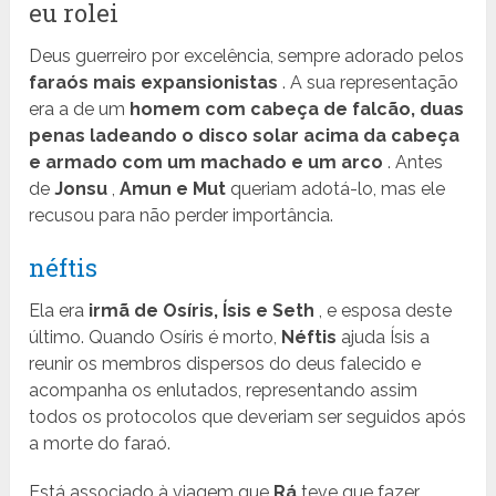
eu rolei
Deus guerreiro por excelência, sempre adorado pelos
faraós mais expansionistas
. A sua representação
era a de um
homem com cabeça de falcão, duas
penas ladeando o disco solar acima da cabeça
e armado com um machado e um arco
. Antes
de
Jonsu
,
Amun e Mut
queriam adotá-lo, mas ele
recusou para não perder importância.
néftis
Ela era
irmã de Osíris, Ísis e Seth
, e esposa deste
último. Quando Osíris é morto,
Néftis
ajuda Ísis a
reunir os membros dispersos do deus falecido e
acompanha os enlutados, representando assim
todos os protocolos que deveriam ser seguidos após
a morte do faraó.
Está associado à viagem que
Rá
teve que fazer