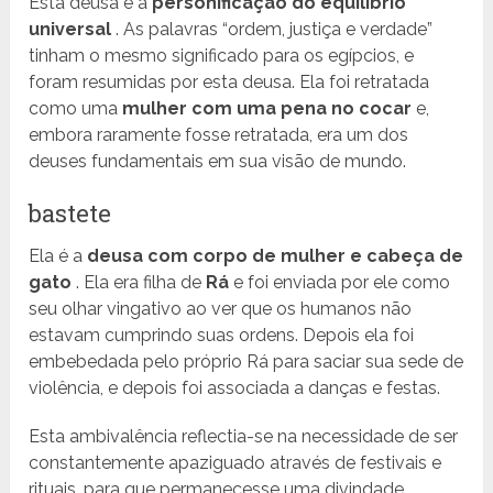
Esta deusa é a
personificação do equilíbrio
universal
. As palavras “ordem, justiça e verdade”
tinham o mesmo significado para os egípcios, e
foram resumidas por esta deusa. Ela foi retratada
como uma
mulher com uma pena no cocar
e,
embora raramente fosse retratada, era um dos
deuses fundamentais em sua visão de mundo.
bastete
Ela é a
deusa com corpo de mulher e cabeça de
gato
. Ela era filha de
Rá
e foi enviada por ele como
seu olhar vingativo ao ver que os humanos não
estavam cumprindo suas ordens. Depois ela foi
embebedada pelo próprio Rá para saciar sua sede de
violência, e depois foi associada a danças e festas.
Esta ambivalência reflectia-se na necessidade de ser
constantemente apaziguado através de festivais e
rituais, para que permanecesse uma divindade