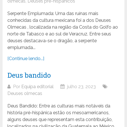
olmecas
,
Deuses pré-hispânicos
Serpente Emplumada: Uma das ruínas mais
conhecidas da cultura mexicana foi a dos Deuses
Olmecas , localizada na região da Costa do Golfo ao
norte de Tabasco e ao sul de Veracruz. Entre seus
deuses destacava-se o dragão, a serpente
emplumada...
[Continue lendo...]
Deus bandido
Por
Equipa editorial
julho 23, 2023
Deuses olmecas
Deus Bandido: Entre as culturas mais notáveis da
história pré-hispânica estão os mesoamericanos,
alguns deuses que representam esta contribuição,
localizados na civilização da Guatemala ao México,