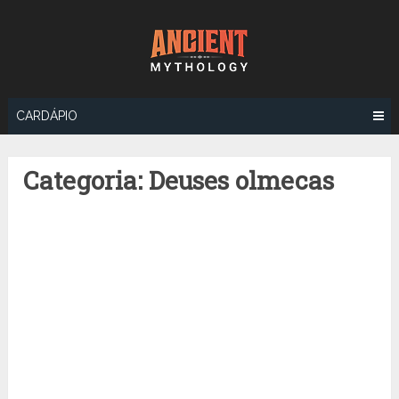
Ir
para
o
conteúdo
CARDÁPIO
Categoria:
Deuses olmecas