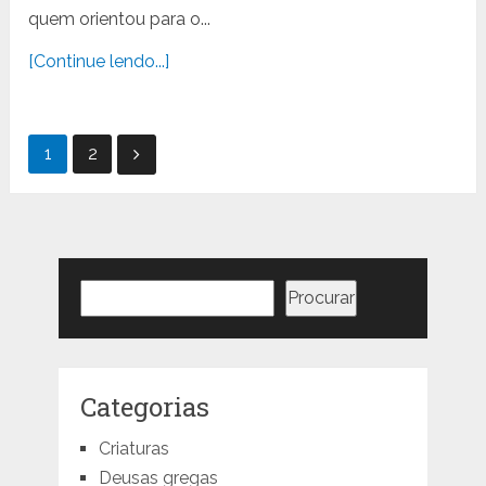
quem orientou para o...
[Continue lendo...]
Paginação
1
2
de
posts
Pesquisar
Procurar
Categorias
Criaturas
Deusas gregas