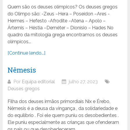
Quem são os deuses olímpicos? Os deuses gregos
do Olimpo são: -Zeus –Hera – Poseidon –Ares -
Hermes – Hefesto -Afrodite –Atena – Apolo –
Ártemis – Héstia –Deméter – Dionísio – Hades No
quadro da mitologia grega encontramos os deuses
olímpicos...
[Continue lendo...]
Nêmesis
Por
Equipa editorial
julho 27, 2023
Deuses gregos
Filha dos deuses irmãos primordiais Nix e Érebo,
Nêmesis é a deusa da vingança , da solidariedade e
do equilíbrio . Foi ele quem puniu os desobedientes .
Ele puniu especialmente as crianças que ofenderam
os pais ou que desobedeceram ....