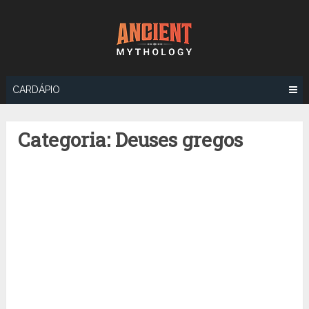
Ir
para
o
conteúdo
CARDÁPIO
Categoria:
Deuses gregos