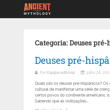
Ir
para
o
conteúdo
Categoria:
Deuses pré-
Deuses pré-hispâ
Por
Equipa editorial
julho 26, 202
Quais são os deuses pré-hispânicos? Os 
cultural de manifestar uma série de crenç
certos povos do continente americano, i
Sabendo que as civilizações...