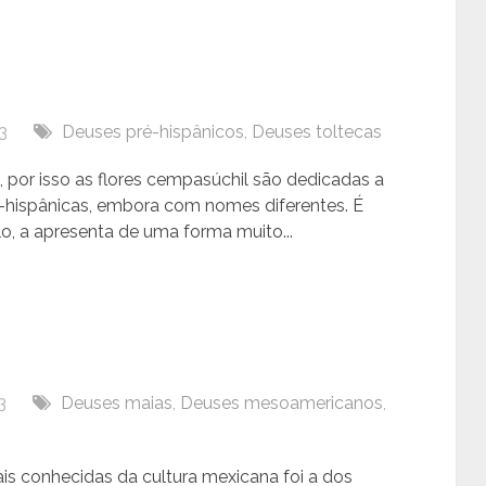
3
Deuses pré-hispânicos
,
Deuses toltecas
 por isso as flores cempasúchil são dedicadas a
é-hispânicas, embora com nomes diferentes. É
o, a apresenta de uma forma muito...
3
Deuses maias
,
Deuses mesoamericanos
,
s conhecidas da cultura mexicana foi a dos