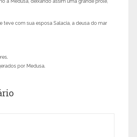
smo a Medusa, deixando assim uma grande prole,
le teve com sua esposa Salacia, a deusa do mar
res.
 gerados por Medusa.
rio