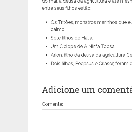
do mar, a deusa da agricultura e até me
entre seus filhos estão:
Os Tritões, monstros marinhos que e
calmo.
Sete filhos de Halia.
Um Ciclope de A Ninfa Toosa.
Arion, filho da deusa da agricultura Ce
Dois filhos, Pegasus e Criasor, foram
Adicione um comentá
Comente: