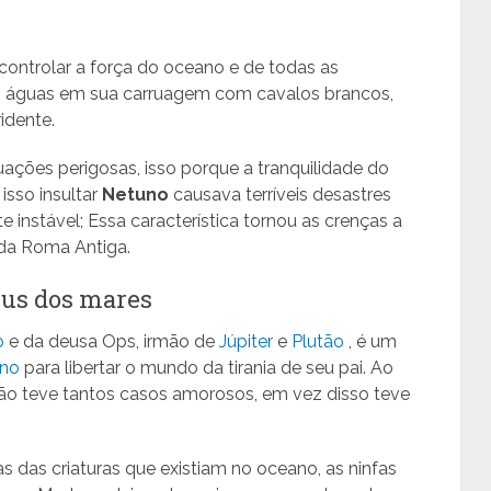
ontrolar a força do oceano e de todas as
as águas em sua carruagem com cavalos brancos,
idente.
ações perigosas, isso porque a tranquilidade do
isso insultar
Netuno
causava terríveis desastres
instável; Essa característica tornou as crenças a
 da Roma Antiga.
eus dos mares
o
e da deusa Ops, irmão de
Júpiter
e
Plutão
, é um
rno
para libertar o mundo da tirania de seu pai. Ao
o teve tantos casos amorosos, em vez disso teve
 das criaturas que existiam no oceano, as ninfas