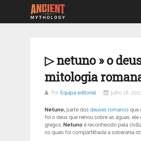
Ir
para
o
conteúdo
▷ netuno » o deu
mitologia roman
Por
Equipa editorial
julho 18, 202
Netuno,
parte dos
deuses romanos
que c
foi o deus que reinou sobre as águas, el
gregos,
Netuno
é reconhecido pela civi
os quais foi compartilhada a soberania do