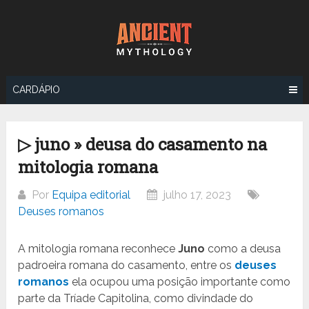
Ir
para
o
conteúdo
CARDÁPIO
▷ juno » deusa do casamento na
mitologia romana
Por
Equipa editorial
julho 17, 2023
Deuses romanos
A mitologia romana reconhece
Juno
como a deusa
padroeira romana do casamento, entre os
deuses
romanos
ela ocupou uma posição importante como
parte da Tríade Capitolina, como divindade do