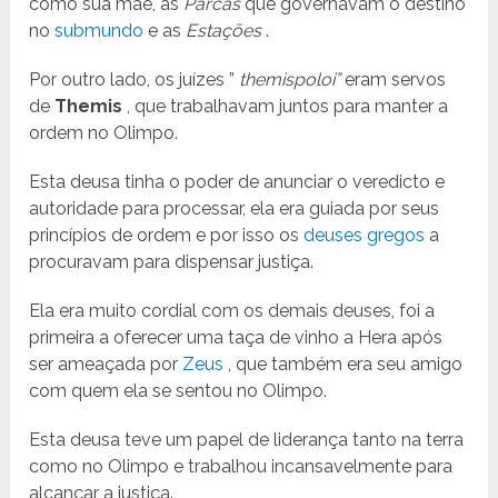
como sua mãe, as
Parcas
que governavam o destino
no
submundo
e as
Estações
.
Por outro lado, os juízes ”
themispoloi”
eram servos
de
Themis
, que trabalhavam juntos para manter a
ordem no Olimpo.
Esta deusa tinha o poder de anunciar o veredicto e
autoridade para processar, ela era guiada por seus
princípios de ordem e por isso os
deuses gregos
a
procuravam para dispensar justiça.
Ela era muito cordial com os demais deuses, foi a
primeira a oferecer uma taça de vinho a Hera após
ser ameaçada por
Zeus
, que também era seu amigo
com quem ela se sentou no Olimpo.
Esta deusa teve um papel de liderança tanto na terra
como no Olimpo e trabalhou incansavelmente para
alcançar a justiça.