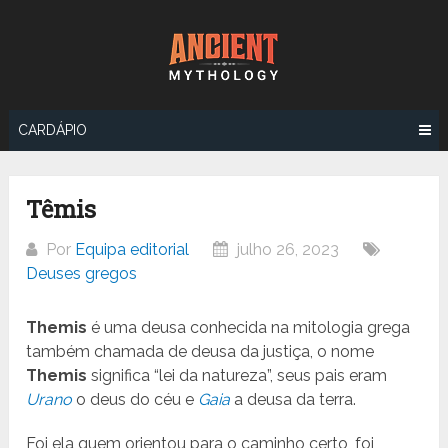
Ir
para
o
conteúdo
CARDÁPIO
Têmis
Por
Equipa editorial
julho 26, 2023
Deuses gregos
Themis
é uma deusa conhecida na mitologia grega
também chamada de deusa da justiça, o nome
Themis
significa “lei da natureza”, seus pais eram
Urano
o deus do céu e
Gaia
a deusa da terra.
Foi ela quem orientou para o caminho certo, foi