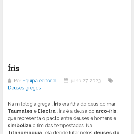
Íris
Por
Equipa editorial
julho 27, 2023
Deuses gregos
Na mitologia grega
, Íris
era filha do deus do mar
Taumates
e
Electra
. Íris é a deusa do
arco-íris
,
que representa o pacto entre deuses e homens e
simboliza
o fim das tempestades. Na
Titanomaquia
, ela decide lutar pelos
deuses
do