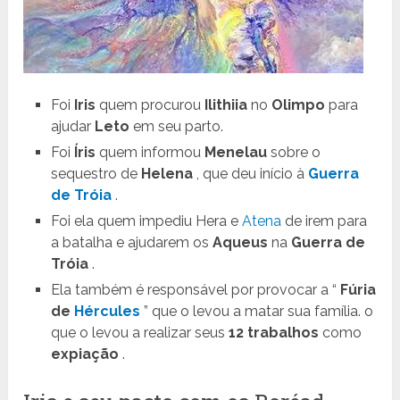
Foi
Iris
quem procurou
Ilithiia
no
Olimpo
para
ajudar
Leto
em seu parto.
Foi
Íris
quem informou
Menelau
sobre o
sequestro de
Helena
, que deu início à
Guerra
de Tróia
.
Foi ela quem impediu Hera e
Atena
de irem para
a batalha e ajudarem os
Aqueus
na
Guerra de
Tróia
.
Ela também é responsável por provocar a “
Fúria
de
Hércules
” que o levou a matar sua família. o
que o levou a realizar seus
12 trabalhos
como
expiação
.