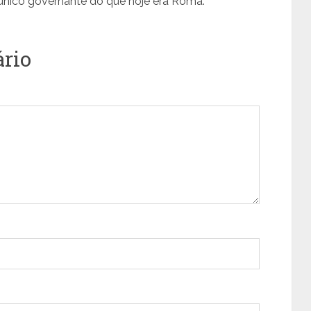
único governante do que hoje era Roma.
rio