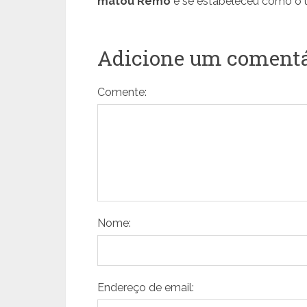
matou Remo
e se estabeleceu como o 
Adicione um comentá
Comente:
Nome:
Endereço de email: