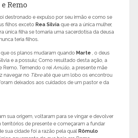
o e Remo
 foi destronado e expulso por seu irmão e como se
us filhos exceto
Rea Silvia
que era a única mulher,
a única filha se tornaria uma sacerdotisa da deusa
unca teria filhos.
té que os planos mudaram quando
Marte
, o deus
lvia e a possuiu; Como resultado desta ação, a
e Remo. Temendo o rei
Amúlio,
a presente mãe
ez navegar no
Tibre
até que um lobo os encontrou
oram deixados aos cuidados de um pastor e da
 sua origem, voltaram para se vingar e devolver
 territórios de presente e começaram a fundar
 sua cidade foi a razão pela qual
Rômulo