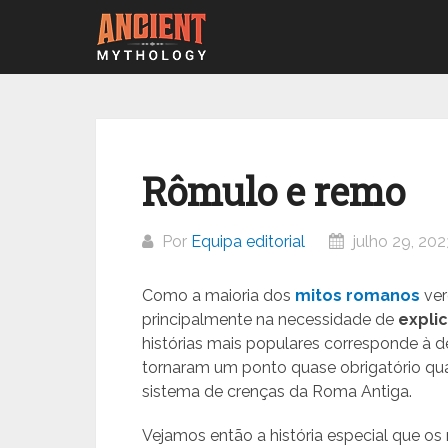
Ir
para
o
conteúdo
Rômulo e remo
Por
Equipa editorial
julho 29, 202
Como a maioria dos
mitos romanos
ver
principalmente na necessidade de
expli
histórias mais populares corresponde à 
tornaram um ponto quase obrigatório qu
sistema de crenças da Roma Antiga.
Vejamos então a história especial que os 