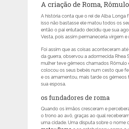
A criação de Roma, Rômul
A história conta que o rei de Alba Longa
isso não bastasse ele matou todos os se
então o pai enlutado decidiu que sua agor
Vesta, pois assim permaneceria virgem e n
Foi assim que as coisas aconteceram a
da guerra, observou a adormecida Rhea Si
mulher teve gêmeos chamados Rômulo 
colocou os seus bebés num cesto que f
e os amamentou, mais tarde os gémeos f
sua esposa.
os fundadores de roma
Quando os irmãos cresceram e perceberam
o trono ao avô, graças ao qual receberam
uma cidade. Uma disputa sobre o nome de