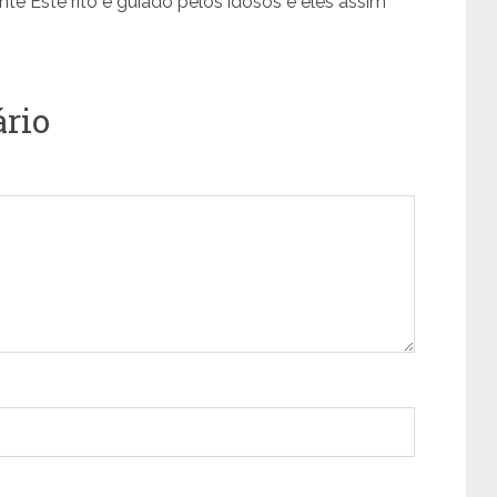
e Este rito é guiado pelos idosos e eles assim
rio