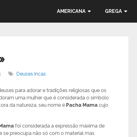
AMERICANA
GREGA
»
3
Deuses incas
euses para adorar e tradições religiosas que os
 adoram uma mulher que é considerada o símbolo
etora da natureza, seu nome é
Pacha Mama
cujo
 Mama
foi considerada a expressão máxima de
e se preocupa não só com o material mas