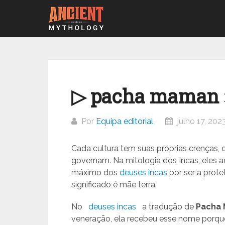
Ir
para
o
conteúdo
▷ pacha maman 
Por
Equipa editorial
julho 17, 202
Cada cultura tem suas próprias crenças, d
governam. Na mitologia dos Incas, eles
máximo dos
deuses incas
por ser a prot
significado é mãe terra.
No
deuses incas
a tradução de
Pacha
veneração, ela recebeu esse nome porqu