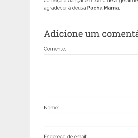
começa a dançar em torno dela, geralment
agradecer à deusa
Pacha Mama.
Adicione um comentá
Comente:
Nome:
Endereço de email: