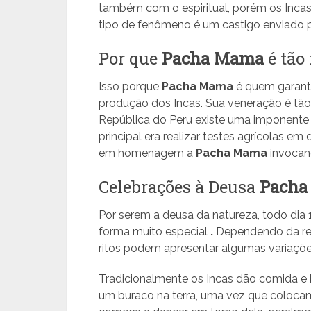
também com o espiritual, porém os Inca
tipo de fenômeno é um castigo enviado p
Por que
Pacha Mama
é tão
Isso porque
Pacha Mama
é quem garante
produção dos Incas. Sua veneração é tã
República do Peru existe uma imponente 
principal era realizar testes agrícolas em 
em homenagem a
Pacha Mama
invocand
Celebrações à Deusa
Pacha
Por serem a deusa da natureza, todo dia
forma muito especial
.
Dependendo da regi
ritos podem apresentar algumas variaçõe
Tradicionalmente os Incas dão comida e be
um buraco na terra, uma vez que coloca