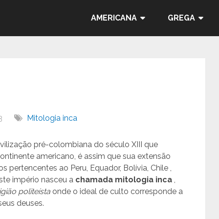
AMERICANA
GREGA
3
Mitologia inca
vilização pré-colombiana do século XIII que
continente americano, é assim que sua extensão
os pertencentes ao Peru, Equador, Bolívia, Chile ,
este império nasceu a
chamada mitologia inca
,
igião politeísta
onde o ideal de culto corresponde a
 seus deuses.