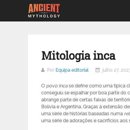
Ir
para
o
conteúdo
Mitologia inca
Por
Equipa editorial
julho 27, 202
O
povo Inca
se define como uma típica ci
conseguiu se espalhar por boa parte do 
abrange parte de certas faixas de territóri
Bolívia e Argentina. Graças à extensão d
uma série de histórias baseadas numa
rel
uma série de adorações e sacrifícios aos