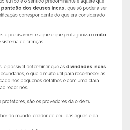
do étnico é o sentido predominante e aquele que
o
panteão dos deuses incas
, que só poderia ser
unificação correspondente do que era considerado
s é precisamente aquele que protagoniza o
mito
e sistema de crenças.
, é possível determinar que as
divindades incas
secundários, o que é muito útil para reconhecer as
ificado nos pequenos detalhes e com uma clara
ao redor. nós.
e protetores, são os provedores da ordem.
enhor do mundo, criador do céu, das águas e da