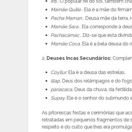
inti
. O popular rei do sol, também cha
Mamãe Quille
. Ela é a mãe do firmam
Pacha Maman
. Deusa mãe da terra, 
Mamãe Sara
. Ela corresponde à deu
Pachacámac
. Diz-se que esta divinda
Mamãe Coca.
Ela é a bela deusa do
2.
Deuses Incas Secundários:
Compleme
Coyllur.
Ela é a deusa das estrelas.
lllap.
Deus dos relâmpagos e do fogo, 
pariacaca.
Deus da chuva, da fertilid
Supay.
Ele é o senhor do submundo e
As pitorescas festas e cerimônias que
retratadas em pequenos fragmentos de sua
respeito e do culto que lhes era promulg