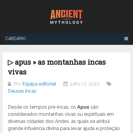
Ir
para
o
conteúdo
CARDÁPIO
▷ apus » as montanhas incas
vivas
Por
Equipa editorial
julho 17, 2023
Deuses incas
Desde os tempos pré-incas, os
Apus
são
considerados montanhas vivas ou espirituais em
diversas cidades dos Andes, às quais se atribui
grande influência divina para levar ajuda e proteção