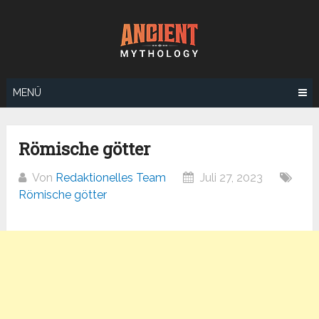
Zum
Inhalt
springen
MENÜ
Römische götter
Von
Redaktionelles Team
Juli 27, 2023
Römische götter