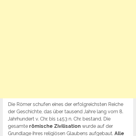
Die Römer schufen eines der erfolgreichsten Reiche
der Geschichte, das über tausend Jahre lang vom 8.
Jahrhundert v. Chr. bis 1453 n. Chr. bestand. Die
gesamte
römische Zivilisation
wurde auf der
Grundlage ihres religiösen Glaubens aufgebaut.
Alle