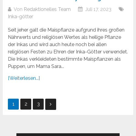
Von
Redaktionelles Team
Juli 17, 2023
Inka-götter
Seit jeher galt die Maispflanze aufgrund ihres großen
Nährwerts und religiösen Wertes als heilige Pflanze
der Inkas und wird auch heute noch bei allen
religiösen Festen zu Ehren der Inka-Götter verwendet.
Die Inkas verkleideten bestimmte Maispflanzen als
Puppen, um Mama Sara...
[Weiterlesen...]
Seitennummerierung
1
2
3
der
Beiträge