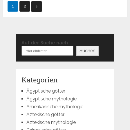
Seitennummerierung
1
2
der
Beiträge
Auf der Suche nach
Suchen
Kategorien
Ägyptische götter
Ägyptische mythologie
Amerikanische mythologie
Aztekische götter
Aztekische mythologie