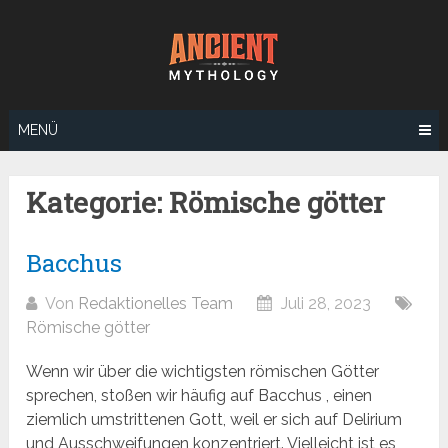
Zum
Inhalt
springen
MENÜ
Kategorie:
Römische götter
Bacchus
Von
Redaktionelles Team
Juli 28, 2023
Römische götter
Wenn wir über die wichtigsten römischen Götter
sprechen, stoßen wir häufig auf Bacchus , einen
ziemlich umstrittenen Gott, weil er sich auf Delirium
und Ausschweifungen konzentriert. Vielleicht ist es