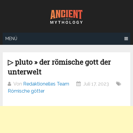
Zum
Inhalt
springen
MENÜ
▷ pluto » der römische gott der
unterwelt
Von
Redaktionelles Team
Juli 17, 2023
Römische götter