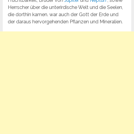
Fruchtbarkeit, Bruder von
Jupiter
und
Neptun
, sowie
Herrscher über die unterirdische Welt und die Seelen,
die dorthin kamen. war auch der Gott der Erde und
der daraus hervorgehenden Pflanzen und Mineralien.