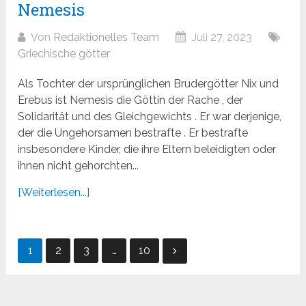
Nemesis
Von
Redaktionelles Team
Juli 27, 2023
Griechische götter
Als Tochter der ursprünglichen Brudergötter Nix und
Erebus ist Nemesis die Göttin der Rache , der
Solidarität und des Gleichgewichts . Er war derjenige,
der die Ungehorsamen bestrafte . Er bestrafte
insbesondere Kinder, die ihre Eltern beleidigten oder
ihnen nicht gehorchten...
[Weiterlesen...]
Seitennummerierung
1
2
3
…
10
der
Beiträge