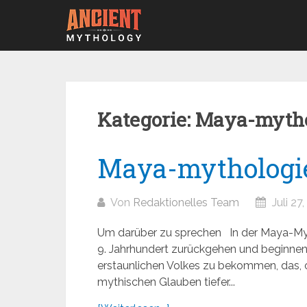
Zum
Inhalt
springen
Kategorie:
Maya-mytho
Maya-mythologi
Von
Redaktionelles Team
Juli 27
Um darüber zu sprechen In der Maya-Myth
9. Jahrhundert zurückgehen und beginnen,
erstaunlichen Volkes zu bekommen, das, o
mythischen Glauben tiefer...