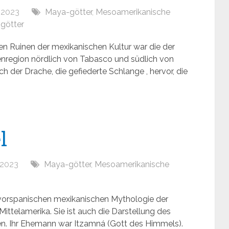
, 2023
Maya-götter
,
Mesoamerikanische
 götter
en Ruinen der mexikanischen Kultur war die der
tenregion nördlich von Tabasco und südlich von
ch der Drache, die gefiederte Schlange , hervor, die
l
, 2023
Maya-götter
,
Mesoamerikanische
er vorspanischen mexikanischen Mythologie der
ittelamerika. Sie ist auch die Darstellung des
n. Ihr Ehemann war Itzamná (Gott des Himmels).