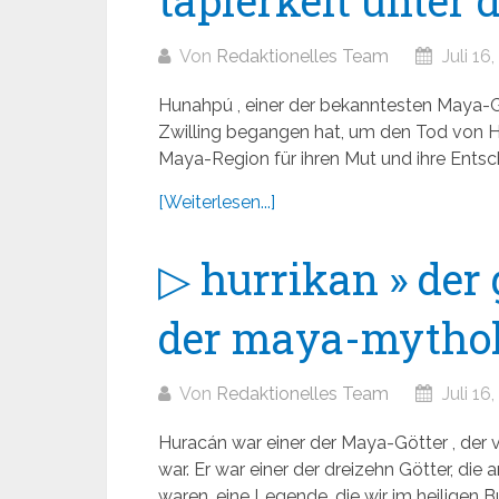
tapferkeit unter
Von
Redaktionelles Team
Juli 16
Hunahpú , einer der bekanntesten Maya-Gö
Zwilling begangen hat, um den Tod von H
Maya-Region für ihren Mut und ihre Entschl
[Weiterlesen...]
▷ hurrikan » der 
der maya-mythol
Von
Redaktionelles Team
Juli 16
Huracán war einer der Maya-Götter , der 
war. Er war einer der dreizehn Götter, die
waren, eine Legende, die wir im heiligen 