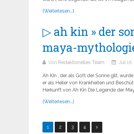
[Weiterlesen...]
▷ ah kin » der so
maya-mythologi
Von
Redaktionelles Team
Juli 16
Ah Kin , der als Gott der Sonne gilt, wur
er als Heiler von Krankheiten und Beschü
Herkunft von Ah Kin Die Legende der May
[Weiterlesen...]
Seitennummerierung
1
2
3
4