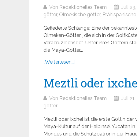
Von
Redaktionelles Team
Juli 23
götter
,
Olmekische götter
,
Prähispanische
Gefiederte Schlange: Eine der bekanntest
Olmeken-Götter , die sich in der Golfküs
Veracruz befindet. Unter ihren Göttern sta
die Maya-Götter...
[Weiterlesen...]
Meztli oder ixche
Von
Redaktionelles Team
Juli 21
götter
Meztli oder Ixchel ist die erste Göttin d
Maya-Kultur auf der Halbinsel Yucatan in M
Mondes und die Schutzpatronin der Fraue