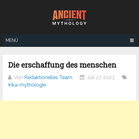
Zum
Inhalt
springen
MENÜ
Die erschaffung des menschen
Von
Redaktionelles Team
Juli 27, 2023
Inka-mythologie