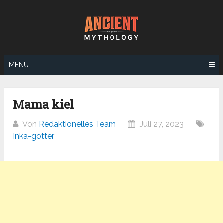
Zum
Inhalt
springen
MENÜ
Mama kiel
Von
Redaktionelles Team
Juli 27, 2023
Inka-götter