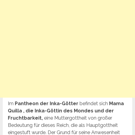
Im
Pantheon der Inka-Götter
befindet sich
Mama
Quilla
, die Inka-Göttin des Mondes und der
Fruchtbarkeit,
eine Muttergottheit von großer
Bedeutung für dieses Reich, die als Hauptgottheit
eingestuft wurde. Der Grund für seine Anwesenheit