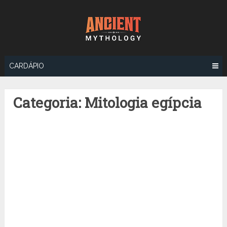
Ir
para
o
conteúdo
CARDÁPIO
Categoria:
Mitologia egípcia