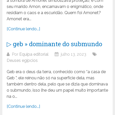
a sombra de Amonet simbolizava proteção, e com
seu marido Amon, encarnavam o enigmático, onde
residiam o caos e a escuridão. Quem foi Amonet?
Amonet era...
[Continue lendo...]
▷ geb » dominante do submundo
Por
Equipa editorial
julho 13, 2023
Deuses egípcios
Geb era o deus da terra, conhecido como “a casa de
Geb ”, ele reinou não só na superfície dela, mas
também dentro dela, pelo que se dizia que dominava
o submundo, isso lhe deu um papel muito importante
na o...
[Continue lendo...]