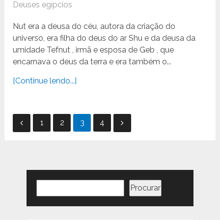
Deuses egípcios
Nut era a deusa do céu, autora da criação do
universo, era filha do deus do ar Shu e da deusa da
umidade Tefnut , irmã e esposa de Geb , que
encarnava o deus da terra e era também o...
[Continue lendo...]
Paginação
1
2
3
4
de
posts
Pesquisar
Procurar