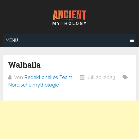
Zum
Inhalt
springen
MENÜ
Walhalla
Von
Redaktionelles Team
Juli 20, 2023
Nordische mythologie