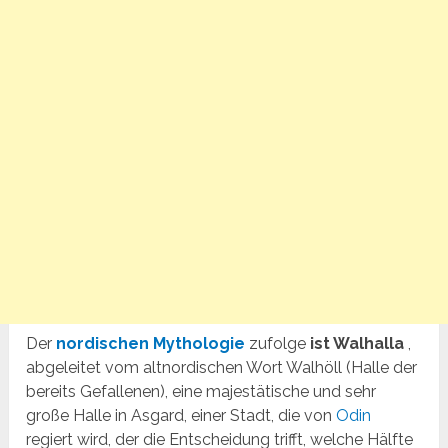
Der
nordischen Mythologie
zufolge
ist Walhalla
,
abgeleitet vom altnordischen Wort Walhöll (Halle der
bereits Gefallenen), eine majestätische und sehr
große Halle in Asgard, einer Stadt, die von
Odin
regiert wird, der die Entscheidung trifft, welche Hälfte