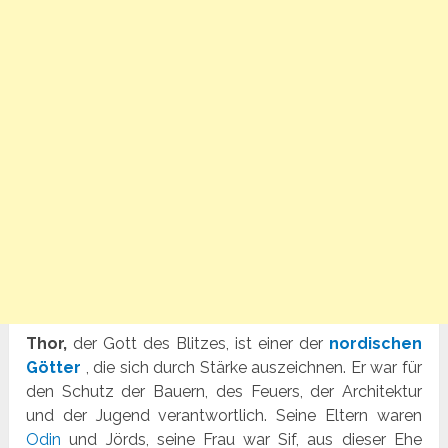
Thor,
der Gott des Blitzes, ist einer der
nordischen
Götter
, die sich durch Stärke auszeichnen. Er war für
den Schutz der Bauern, des Feuers, der Architektur
und der Jugend verantwortlich. Seine Eltern waren
Odin
und Jörds, seine Frau war Sif, aus dieser Ehe