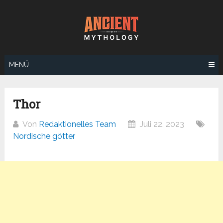
Zum
Inhalt
springen
MENÜ
Thor
Von
Redaktionelles Team
Juli 22, 2023
Nordische götter