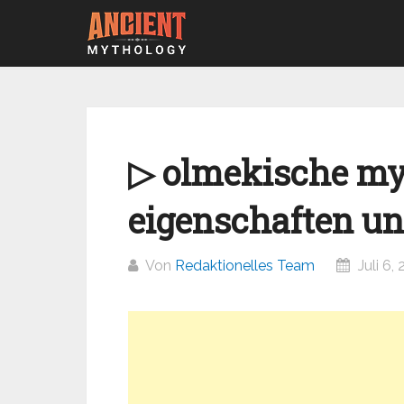
Zum
Inhalt
springen
▷ olmekische myt
eigenschaften un
Von
Redaktionelles Team
Juli 6,