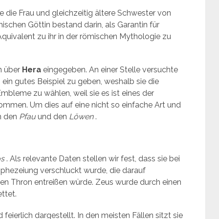
e die Frau und gleichzeitig ältere Schwester von
hischen Göttin bestand darin, als Garantin für
quivalent zu ihr in der römischen Mythologie zu
n über
Hera
eingegeben. An einer Stelle versuchte
 ein gutes Beispiel zu geben, weshalb sie die
 Embleme zu wählen, weil sie es ist eines der
rkommen. Um dies auf eine nicht so einfache Art und
h den
Pfau
und den
Löwen
.
os
. Als relevante Daten stellen wir fest, dass sie bei
phezeiung verschluckt wurde, die darauf
 den Thron entreißen würde. Zeus wurde durch einen
ttet.
eierlich dargestellt. In den meisten Fällen sitzt sie