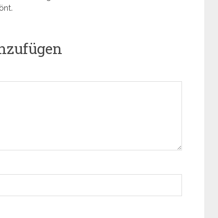
önt.
nzufügen