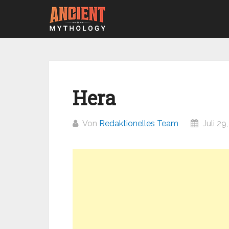
Zum
Inhalt
springen
Hera
Von
Redaktionelles Team
Juli 29