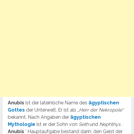
Anubis
ist der lateinische Name des
ägyptischen
Gottes
der Unterwelt. Er ist als
„Herr der Nekropole“
bekannt. Nach Angaben der
ägyptischen
Mythologie
ist er der Sohn von
Seth
und
Nephthys
.
Anubis
‘ Hauptaufgabe bestand darin, den Geist der