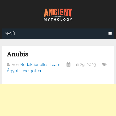
Zum
Inhalt
springen
MENÜ
Anubis
Von
Redaktionelles Team
Juli 29, 2023
Ägyptische götter