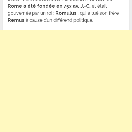
Rome a été fondée en 753 av. J.-C.
et était
gouvernée par un roi :
Romulus
, qui a tué son frère
Remus
à cause d’un différend politique.