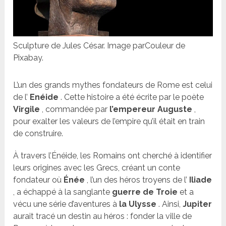
Sculpture de Jules César. Image parCouleur de
Pixabay.
L’un des grands mythes fondateurs de Rome est celui
de l’
Enéide
. Cette histoire a été écrite par le poète
Virgile
, commandée par
l’empereur Auguste
,
pour exalter les valeurs de l’empire qu’il était en train
de construire.
À travers l’Énéide, les Romains ont cherché à identifier
leurs origines avec les Grecs, créant un conte
fondateur où
Énée
, l’un des héros troyens de l’
Iliade
, a échappé à la sanglante
guerre de Troie
et a
vécu une série d’aventures à
la Ulysse
. Ainsi,
Jupiter
aurait tracé un destin au héros : fonder la ville de