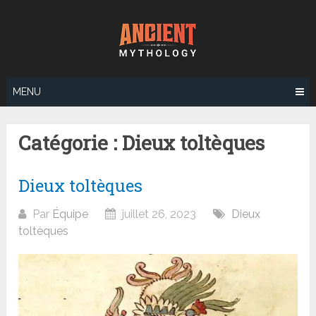
Aller
au
contenu
MENU
Catégorie :
Dieux toltèques
Dieux toltèques
Par
Équipe
juillet 26, 2023
Dieux
toltèques