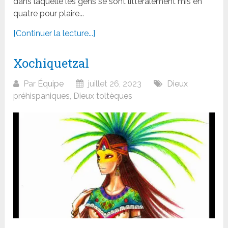
dans laquelle les gens se sont littéralement mis en
quatre pour plaire...
[Continuer la lecture...]
Xochiquetzal
Par
Équipe
juillet 26, 2023
Dieux
préhispaniques
,
Dieux toltèques