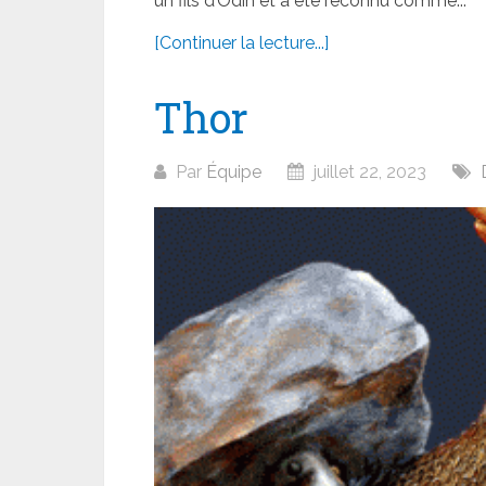
un fils d’Odin et a été reconnu comme...
[Continuer la lecture...]
Thor
Par
Équipe
juillet 22, 2023