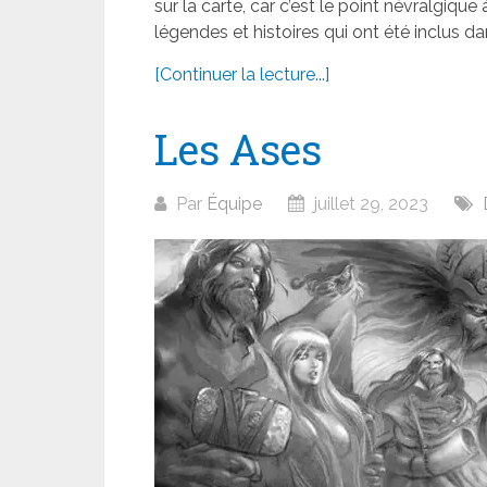
sur la carte, car c’est le point névralgiqu
légendes et histoires qui ont été inclus d
[Continuer la lecture...]
Les Ases
Par
Équipe
juillet 29, 2023