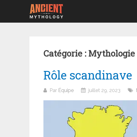
Aller
au
contenu
Catégorie :
Mythologie
Rôle scandinave
Par
Équipe
juillet 29, 2023