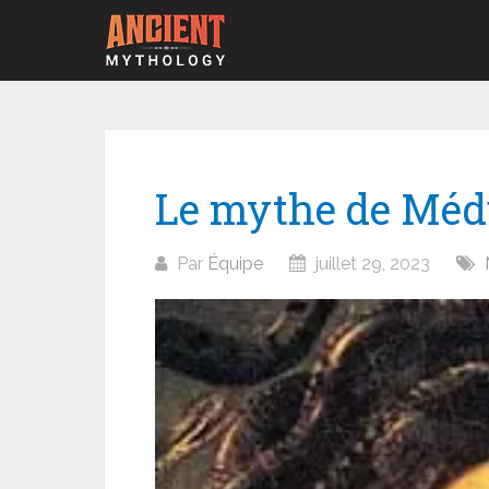
Aller
au
contenu
Le mythe de Méd
Par
Équipe
juillet 29, 2023