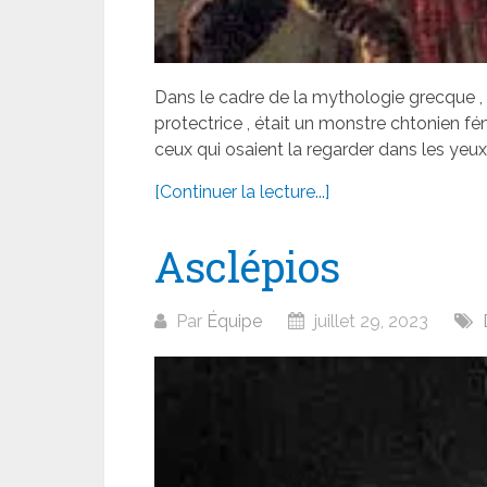
Dans le cadre de la mythologie grecque , 
protectrice , était un monstre chtonien fé
ceux qui osaient la regarder dans les yeux
[Continuer la lecture...]
Asclépios
Par
Équipe
juillet 29, 2023