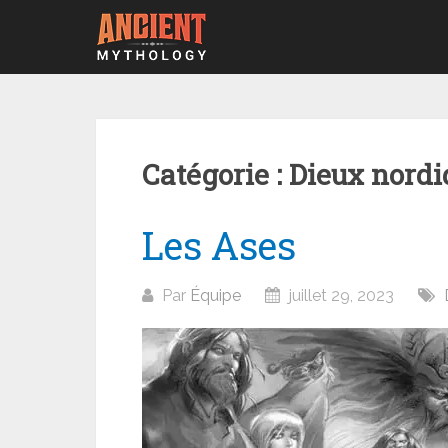
Aller
au
contenu
Catégorie :
Dieux nordi
Les Ases
Par
Équipe
juillet 29, 2023