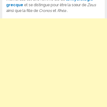
grecque
et se distingue pour être la sœur de
Zeus
ainsi que la fille de
Cronos
et
Rhéa
.