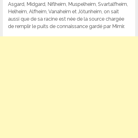
Asgard, Midgard, Niflheim, Muspelheim, Svartalfheim,
Helheim, Alfheim, Vanaheim et Jötunheim, on sait
aussi que de sa racine est née de la source chargée
de remplir le puits de connaissance gardé par Mimir.