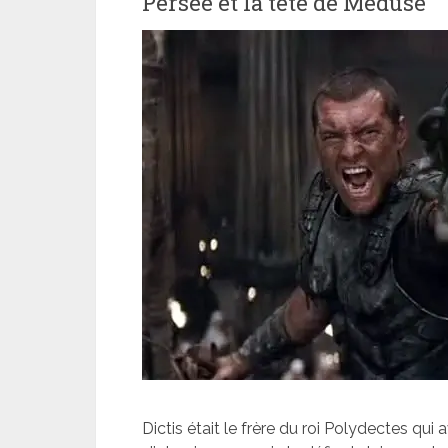
Persée et la tête de Méduse
Dictis était le frère du roi Polydectes qui