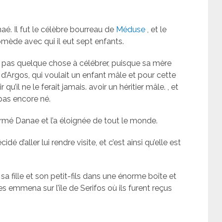
anaé. Il fut le célèbre bourreau de
Méduse
, et le
mède avec qui il eut sept enfants.
 pas quelque chose à célébrer, puisque sa mère
d’Argos, qui voulait un enfant mâle et pour cette
ir qu’il ne le ferait jamais. avoir un héritier mâle. , et
t pas encore né.
ermé Danae et l’a éloignée de tout le monde.
 d’aller lui rendre visite, et c’est ainsi qu’elle est
sa fille et son petit-fils dans une énorme boîte et
es emmena sur l’île de Serifos où ils furent reçus