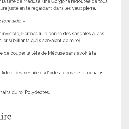
rter la tête de Méduse, une Gorgone redoutée de tous
ure juste en te regardant dans les yeux pierre.
l’ont aidé. »
 invisible, Hermès lui a donné des sandales ailées
r si brillants qu’ils servaient de miroir.
he de couper la tête de Méduse sans avoir à la
idèle destrier ailé qui l’aidera dans ses prochains
mains du roi Polydectes.
ire