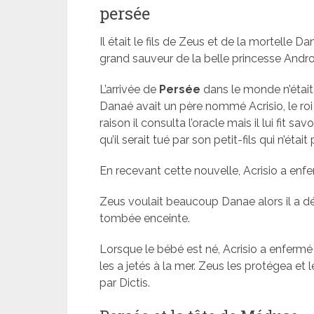
persée
Il était le fils de Zeus et de la mortelle D
grand sauveur de la belle princesse Andro
L’arrivée de
Persée
dans le monde n’était
Danaé avait un père nommé Acrisio, le roi 
raison il consulta l’oracle mais il lui fit savo
qu’il serait tué par son petit-fils qui n’étai
En recevant cette nouvelle, Acrisio a enf
Zeus voulait beaucoup Danae alors il a décidé
tombée enceinte.
Lorsque le bébé est né, Acrisio a enfermé 
les a jetés à la mer. Zeus les protégea et l
par Dictis.