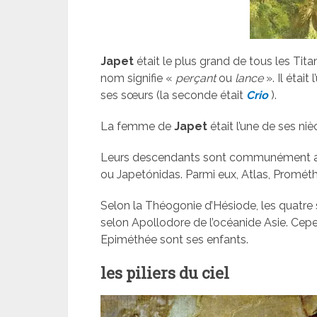
Japet
était le plus grand de tous les Titans
nom signifie «
perçant
ou
lance
». Il était
ses sœurs (la seconde était
Crio
).
La femme de
Japet
était l’une de ses ni
Leurs descendants sont communément ap
ou Japetónidas. Parmi eux, Atlas, Promé
Selon la Théogonie d’Hésiode, les quatre
selon Apollodore de l’océanide Asie. Cep
Epiméthée sont ses enfants.
les piliers du ciel