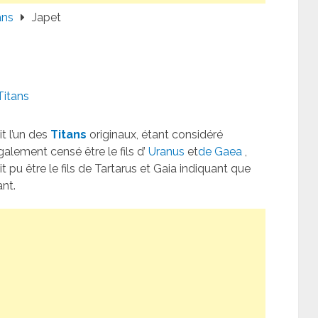
ans
Japet
Titans
it l’un des
Titans
originaux, étant considéré
également censé être le fils d’
Uranus
et
de Gaea
,
it pu être le fils de Tartarus et Gaia indiquant que
ant.