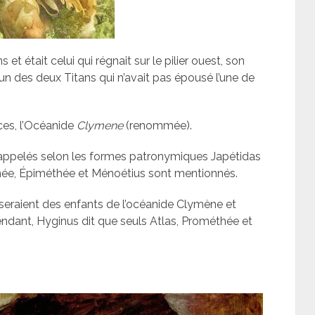
 et était celui qui régnait sur le pilier ouest, son
 l’un des deux Titans qui n’avait pas épousé l’une de
èces, l’Océanide
Clymene
(renommée).
pelés selon les formes patronymiques Japétidas
thée, Épiméthée et Ménoétius sont mentionnés.
 seraient des enfants de l’océanide Clymène et
endant, Hyginus dit que seuls Atlas, Prométhée et