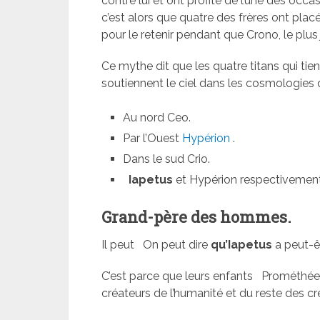
contre lui et ont profité de l’une des occa
c’est alors que quatre des frères ont pla
pour le retenir pendant que Crono, le plus 
Ce mythe dit que les quatre titans qui tien
soutiennent le ciel dans les cosmologies 
Au nord Ceo.
Par l’Ouest
Hypérion
.
Dans le sud Crio.
Iapetus
et Hypérion respectivement à
Grand-père des hommes.
Il peut
On peut dire
qu’Iapetus
a peut-ê
C’est parce que leurs enfants
Prométhée 
créateurs de l’humanité et du reste des cr