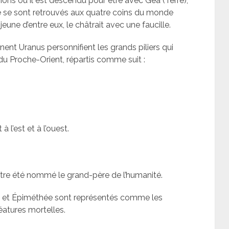
sions où il est descendu pour être avec Gea (Terre),
cé se sont retrouvés aux quatre coins du monde
jeune d’entre eux, le châtrait avec une faucille.
nent Uranus personnifient les grands piliers qui
du Proche-Orient, répartis comme suit :
 l’est et à l’ouest.
tre été nommé le grand-père de l’humanité.
et Épiméthée sont représentés comme les
éatures mortelles.