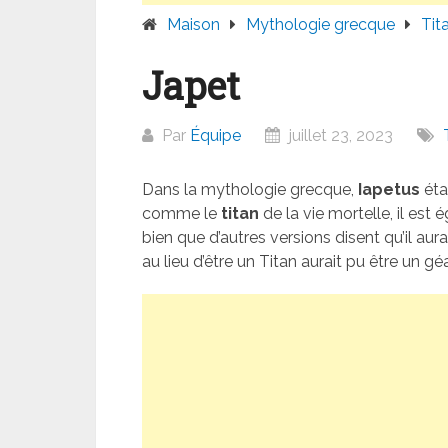
Maison
Mythologie grecque
Tit
Japet
Par
Équipe
juillet 23, 2023
Dans la mythologie grecque,
Iapetus
éta
comme le
titan
de la vie mortelle, il est 
bien que d’autres versions disent qu’il aura
au lieu d’être un Titan aurait pu être un gé