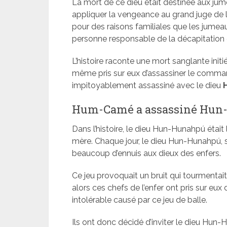
La mort de ce dieu était destinée aux ju
appliquer la vengeance au grand juge de 
pour des raisons familiales que les jumeaux
personne responsable de la décapitation
L’histoire raconte une mort sanglante ini
même pris sur eux d’assassiner le comma
impitoyablement assassiné avec le dieu
Hum-Camé a assassiné Hun-
Dans l’histoire, le dieu Hun-Hunahpú était le
mère. Chaque jour, le dieu Hun-Hunahpú, so
beaucoup d’ennuis aux dieux des enfers.
Ce jeu provoquait un bruit qui tourmentait 
alors ces chefs de l’enfer ont pris sur eux
intolérable causé par ce jeu de balle.
Ils ont donc décidé d’inviter le dieu Hun-