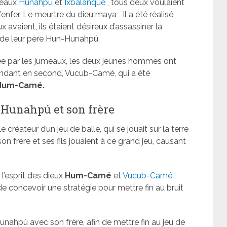
meaux
Hunahpú
et
Ixbalanqué
, tous deux voulaient
l’enfer. Le meurtre du dieu maya
Il a été réalisé
 avaient, ils étaient désireux d’assassiner la
 de leur père Hun-Hunahpú.
tiée par les jumeaux, les deux jeunes hommes ont
ndant en second, Vucub-Camé, qui a été
Hum-Camé.
Hunahpú et son frère
 créateur d’un jeu de balle, qui se jouait sur la terre
n frère et ses fils jouaient à ce grand jeu, causant
l’esprit des dieux
Hum-Camé
et
Vucub-Camé
,
 de concevoir une stratégie pour mettre fin au bruit
Hunahpú avec son frère, afin de mettre fin au jeu de