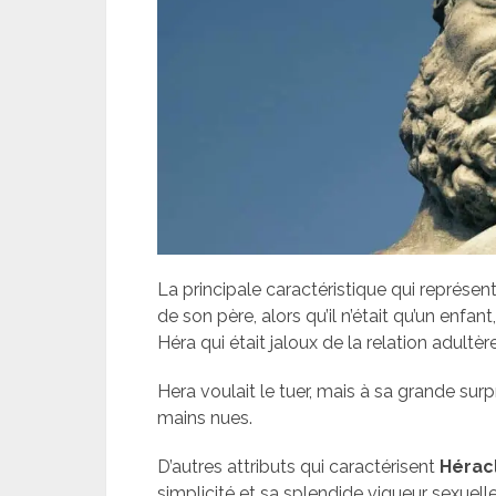
La principale caractéristique qui représen
de son père, alors qu’il n’était qu’un enfa
Héra qui était jaloux de la relation adult
Hera voulait le tuer, mais à sa grande surpr
mains nues.
D’autres attributs qui caractérisent
Hérac
simplicité et sa splendide vigueur sexuelle