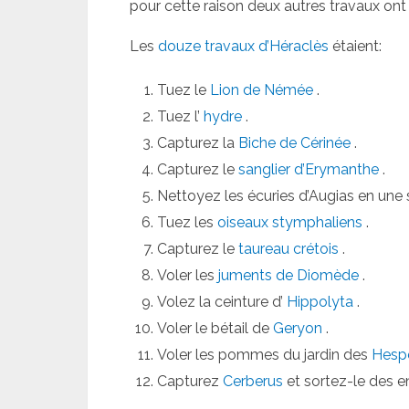
pour cette raison deux autres travaux ont 
Les
douze travaux d’Héraclès
étaient:
Tuez le
Lion de Némée
.
Tuez l’
hydre
.
Capturez la
Biche de Cérinée
.
Capturez le
sanglier d’Erymanthe
.
Nettoyez les écuries d’Augias en une 
Tuez les
oiseaux stymphaliens
.
Capturez le
taureau crétois
.
Voler les
juments de Diomède
.
Volez la ceinture d’
Hippolyta
.
Voler le bétail de
Geryon
.
Voler les pommes du jardin des
Hesp
Capturez
Cerberus
et sortez-le des e