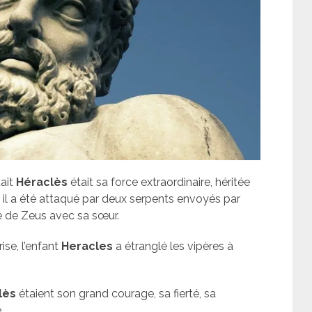
tait
Héraclès
était sa force extraordinaire, héritée
nt, il a été attaqué par deux serpents envoyés par
ère de Zeus avec sa sœur.
ise, l’enfant
Heracles
a étranglé les vipères à
lès
étaient son grand courage, sa fierté, sa
.