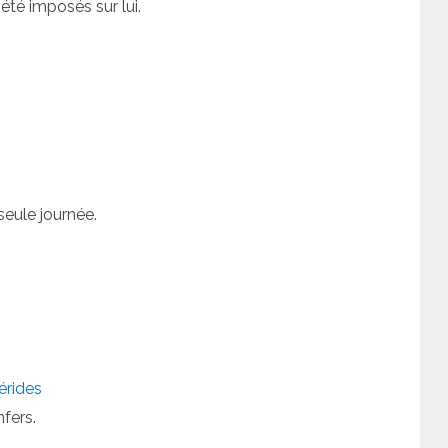
été imposés sur lui.
seule journée.
érides
nfers.