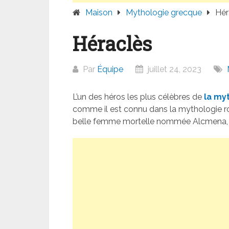
Maison
Mythologie grecque
Hér
Héraclès
Par
Équipe
juillet 24, 2023
L’un des héros les plus célèbres de
la my
comme il est connu dans la mythologie ro
belle femme mortelle nommée Alcmena, qu