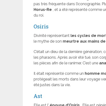
pas très fréquente dans l’iconographie. Plu
Horus-Re
, et a été représenté comme un
du roi.
Osiris
Divinité représentant
les cycles de mor
le mythe de son
meurtre aux mains de 
C’était un dieu de la dernière génération,
les pharaons. Après avoir été tué, son 
les pièces afin de le ranimer. C’est une
ana
Il était représenté comme un
homme momi
protégeait les morts dans leur voyage ver
été justes dans la vie.
Ast
Elle est l’
épouse d’Osiris
. Elle est gé