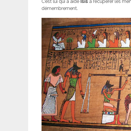
C’est lui qui a aidé
Isis
à récupérer les me
démembrement.