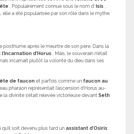
tête
. Populairement connue sous le nom d’
Isis
,
, elle a été popularisée par son rôle dans le mythe
tre posthume après le meurtre de son père. Dans la
 l’incarnation d’Horus
. Mais, le souverain n’était
ais incarnait plutôt la volonté du dieu dans ses
ête de faucon
et parfois comme un
faucon au
u pharaon représentait l’ascension d’Horus au-
a divinité s’était relevée victorieuse devant
Seth
n qu’il soit devenu plus tard un
assistant d’Osiris
.