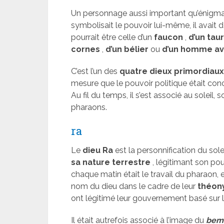
Un personnage aussi important qu’énigmat
symbolisait le pouvoir lui-même, il avait
pourrait être celle d’un
faucon
,
d’un tau
cornes
,
d’un bélier
ou
d’un homme ave
C’est l’un des
quatre dieux primordiaux
mesure que le pouvoir politique était conce
Au fil du temps, il s’est associé au soleil,
pharaons.
ra
Le
dieu Ra
est la personnification du sole
sa nature terrestre
, légitimant son pouv
chaque matin était le travail du pharaon, 
nom du dieu dans le cadre de leur
théo
ont légitimé leur gouvernement basé sur l
Il était autrefois associé à l’image du
bem