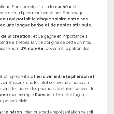
ique. Son nom signifiait
« le caché »
et
 donc de multiples représentations. Son image
reau qui portait le disque solaire entre ses
c une longue barbe et de nobles attributs.
 de la création
, et il a gagné en importance à
ntré à Thèbes, la ville d’origine de cette divinité.
 sous le nom
d’Amon-Ra
, devenant le patron des
il, et représente le
lien divin entre le pharaon et
oir. S’assurer que le soleil se lèverait à nouveau
et ainsi les noms des pharaons portaient souvent le
nyme
(par exemple
Ramsès
). De cette façon, ils
e pouvoir divin.
u,
le héron
, bien que cette représentation ne soit