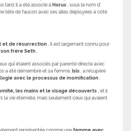
s tard, il a été associé à
Horus
, sous le nom d’
e tête de faucon avec ses ailes déployées à côté
t et de résurrection
. Il est largement connu pour
son frère Seth
.
 ceux qui étaient associés par parenté directe avec
corps a été démembré et sa femme,
Isis
, a récupéré
logie avec le processus de momification
.
fié, les mains et le visage découverts
, et il
s la vie éternelle, mais seulement ceux qui avaient
néralement représentée comme une
femme avec