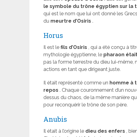
le symbole du trône égyptien sur la 
qui est le nom que lui ont donné les Grecs
du
meurtre d’Osiris
.
Horus
Il est le
fils d’Osiris
, qui a été conçu à ti
mythologie égyptienne, le
pharaon était
pas la forme terrestre du dieu lui-même, m
actions en tant que dirigeant juste.
Il était représenté comme un
homme à t
repos
. Chaque couronnement d’un nouvea
dessus du chaos, de la même manière que l
pour reconquérir le trône de son père.
Anubis
Il était à l’origine le
dieu des enfers
, bie