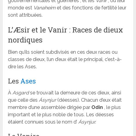
gouvernementales et guerrières ; et les
Vanir
, où leur
monde est
Vanaheim
et des fonctions de fertilité leur
sont attribuées.
L’Æsir et le Vanir : Races de dieux
nordiques
Bien qu’ils soient subdivisés en ces deux races ou
classes de dieux, l’un d’eux était le principal, c’est-à-
dire les Ases.
Les
Ases
À
Asgard
se trouvait la demeure de ces dieux, ainsi
que celle des
Ásynjur
(déesses). Chacun d’eux était
membre d’une assemblée dirigée par
Odin
, le plus
important et le plus noble de tous. Les déesses
étaient connues sous le nom d’
Ásynjur.