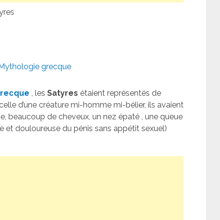
yres
Mythologie grecque
grecque
, les
Satyres
étaient représentés de
celle d’une créature mi-homme mi-bélier, ils avaient
tête, beaucoup de cheveux, un nez épaté , une queue
e et douloureuse du pénis sans appétit sexuel)