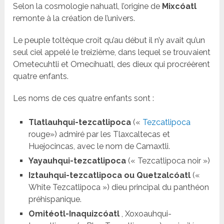
Selon la cosmologie nahuatl, l’origine de
Mixcóatl
remonte à la création de l’univers.
Le peuple toltèque croit qu’au début il n’y avait qu’un
seul ciel appelé le treizième, dans lequel se trouvaient
Ometecuhtli et Omecíhuatl, des dieux qui procréèrent
quatre enfants.
Les noms de ces quatre enfants sont :
Tlatlauhqui-tezcatlipoca
(«
Tezcatlipoca
rouge») admiré par les Tlaxcaltecas et
Huejocincas, avec le nom de Camaxtli.
Yayauhqui-tezcatlipoca
(« Tezcatlipoca noir »)
Iztauhqui-tezcatlipoca ou Quetzalcóatl
(«
White Tezcatlipoca ») dieu principal du panthéon
préhispanique.
Omitéotl-Inaquizcóatl
, Xoxoauhqui-