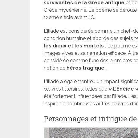
survivantes de la Grèce antique
et don
Grèce mycénienne. Le poème se déroule dan
12ème siècle avant JC.
L’Iliade est considérée comme un chef-d’œ
condition humaine et aborde des sujets t
les dieux et les mortels
. Le poème es
images vives et sa narration efficace. À tr
considérée comme l’une des premières œuvr
notion de
héros tragique
.
L’Iliade a également eu un impact significa
œuvres littéraires, telles que
« L’Énéide 
été fortement influencées par l’Iliade. 
inspiré de nombreuses autres œuvres d’art,
Personnages et intrigue de 