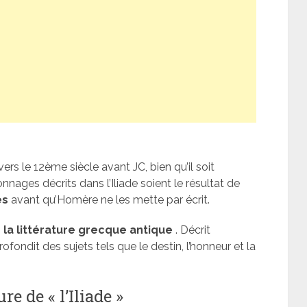
ers le 12ème siècle avant JC, bien qu’il soit
nages décrits dans l’Iliade soient le résultat de
es
avant qu’Homère ne les mette par écrit.
 la littérature grecque antique
. Décrit
ofondit des sujets tels que le destin, l’honneur et la
re de « l’Iliade »