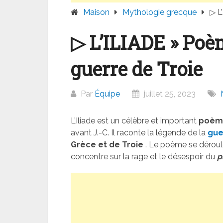
Maison
Mythologie grecque
▷ L
▷ L’ILIADE » Poè
guerre de Troie
Par
Équipe
juillet 25, 2023
L’Iliade est un célèbre et important
poèm
avant J.-C. Il raconte la légende de la
gue
Grèce et
de Troie
. Le poème se déroule
concentre sur la rage et le désespoir du
p