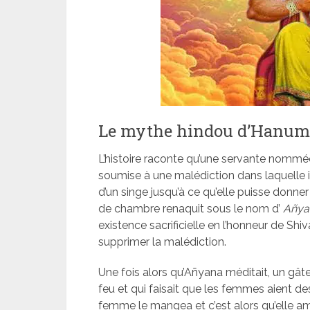
Le mythe hindou d’Hanu
L’histoire raconte qu’une servante nomm
soumise à une malédiction dans laquelle i
d’un singe jusqu’à ce qu’elle puisse donne
de chambre renaquit sous le nom d’
Añya
existence sacrificielle en l’honneur de Shiv
supprimer la malédiction.
Une fois alors qu’Añyana méditait, un gâ
feu et qui faisait que les femmes aient des
femme le mangea et c’est alors qu’elle 